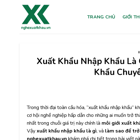
Chuyển
đến
TRANG CHỦ
GIỚI T
nội
dung
Xuất Khẩu Nhập Khẩu Là G
Khẩu Chuyê
Trong thời đại toàn cầu hóa, “xuất khẩu nhập khẩu” k
cơ hội nghề nghiệp hấp dẫn cho những ai muốn trở th
nhất trong chuỗi giá trị này chính là
môi giới xuất kh
Vậy
xuất khẩu nhập khẩu là gì
, và
làm sao để trở
nghexuatkhau.vn
khám phá chi tiết trong bài viết nà