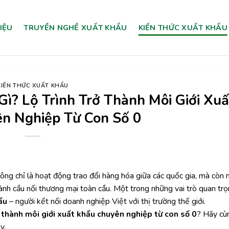
HIỆU
TRUYỀN NGHỀ XUẤT KHẨU
KIẾN THỨC XUẤT KHẨU
KIẾN THỨC XUẤT KHẨU
ì? Lộ Trình Trở Thành Môi Giới Xuấ
n Nghiệp Từ Con Số 0
hông chỉ là hoạt động trao đổi hàng hóa giữa các quốc gia, mà còn 
ành cầu nối thương mại toàn cầu. Một trong những vai trò quan tr
ẩu
– người kết nối doanh nghiệp Việt với thị trường thế giới.
 thành môi giới xuất khẩu chuyên nghiệp từ con số 0
? Hãy cù
y.