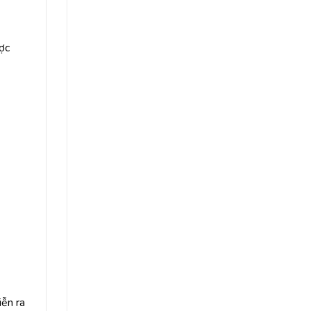
ợc
iễn ra