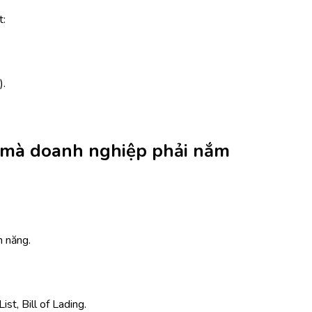
t:
).
n mà doanh nghiệp phải nắm
m năng.
st, Bill of Lading.