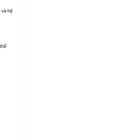
 và hệ
thể