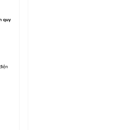
m quy
 điện