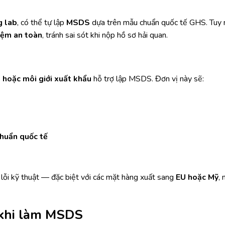
g lab
, có thể tự lập
MSDS
dựa trên mẫu chuẩn quốc tế GHS. Tuy n
iệm an toàn
, tránh sai sót khi nộp hồ sơ hải quan.
n hoặc môi giới xuất khẩu
hỗ trợ lập MSDS. Đơn vị này sẽ:
chuẩn quốc tế
h lỗi kỹ thuật — đặc biệt với các mặt hàng xuất sang
EU hoặc Mỹ
, 
 khi làm MSDS