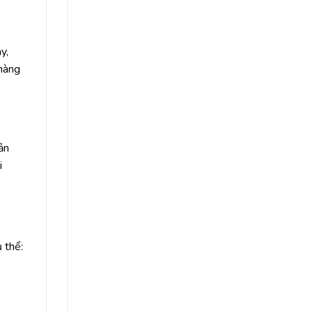
y,
 hàng
ản
i
ụ thể: