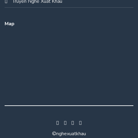
Truyền Nghề Xuất Khẩu
Map
©nghexuatkhau