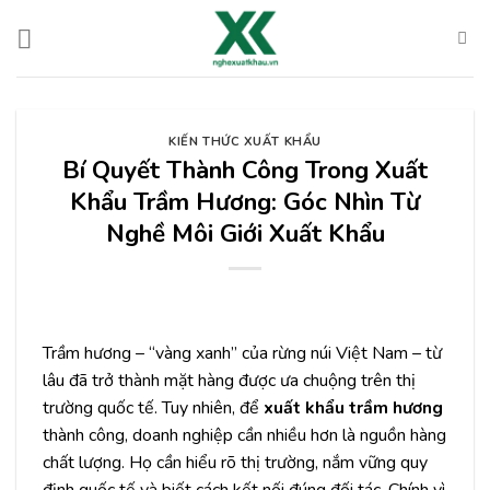
Chuyển
đến
nội
dung
KIẾN THỨC XUẤT KHẨU
Bí Quyết Thành Công Trong Xuất
Khẩu Trầm Hương: Góc Nhìn Từ
Nghề Môi Giới Xuất Khẩu
Trầm hương – “vàng xanh” của rừng núi Việt Nam – từ
lâu đã trở thành mặt hàng được ưa chuộng trên thị
trường quốc tế. Tuy nhiên, để
xuất khẩu trầm hương
thành công, doanh nghiệp cần nhiều hơn là nguồn hàng
chất lượng. Họ cần hiểu rõ thị trường, nắm vững quy
định quốc tế và biết cách kết nối đúng đối tác. Chính vì